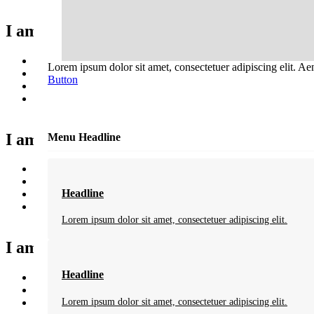
I am a heading
Footer Link
Lorem ipsum dolor sit amet, consectetuer adipiscing elit. A
Footer Link
Button
Footer Link
Footer Link
I am a heading
Menu Headline
Footer Link
Footer Link
Headline
Footer Link
Footer Link
Lorem ipsum dolor sit amet, consectetuer adipiscing elit.
I am a heading
Headline
Footer Link
Footer Link
Lorem ipsum dolor sit amet, consectetuer adipiscing elit.
Footer Link