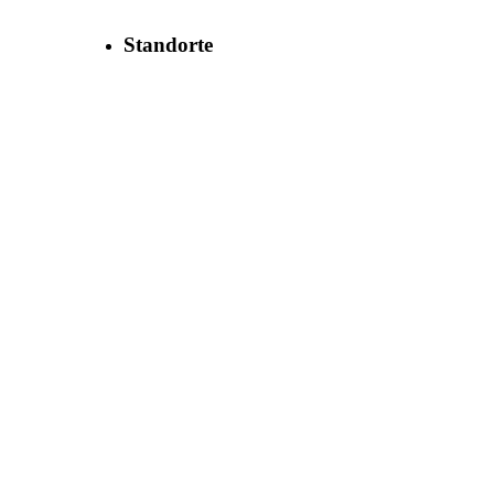
Standorte
MBN Maschinenbaubetriebe Neugersdorf
GmbH