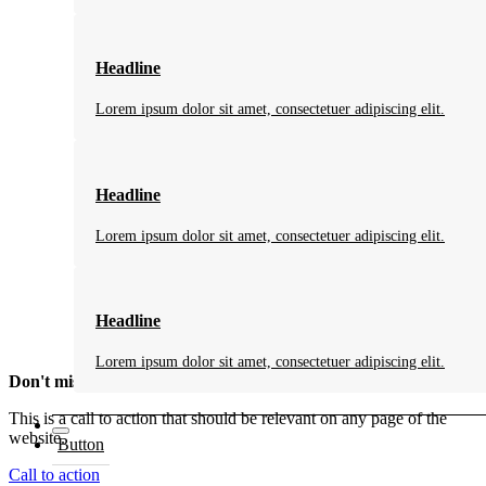
Marktschwerpunkt
Osteuropa
Vertrieb
Maschinen-,
Headline
Anlagenbau Non
Automotive
Lorem ipsum dolor sit amet, consectetuer adipiscing elit.
Leiter
Steuerungstechnik
Projektleiter
Elektrik
Headline
Lorem ipsum dolor sit amet, consectetuer adipiscing elit.
Headline
Lorem ipsum dolor sit amet, consectetuer adipiscing elit.
Don't miss this great offer
This is a call to action that should be relevant on any page of the
website.
Button
Call to action